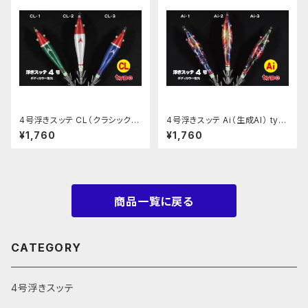
4号浮きスッテ CL（クラシック）
4号浮きスッテ Ai（生成AI） typ
type
e
¥1,760
¥1,760
商品一覧に戻る
CATEGORY
4号浮きスッテ