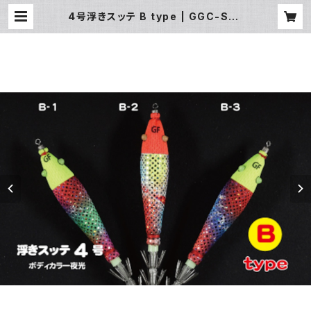
4号浮きスッテ B type | GGC-Sho
p